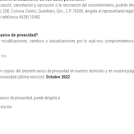
ificación, cancelación y oposición o la revocación del consentimiento, podrán ef
25B, Colonia Centro, Querétaro, Qro., C.P. 76000, dirigida al representante legal 
 telefónico 4428115982
aviso de privacidad?
rir modificaciones, cambios o actualizaciones por lo cual nos comprometemos
a.mx
copias del presente aviso de privacidad en nuestro domicilio y en nuestra pági
privacidad (última revisión):
Octubre 2022
.
viso de privacidad, puede dirigirla a:
asta.mx