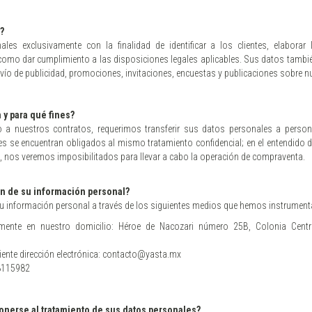
?
exclusivamente con la finalidad de identificar a los clientes, elaborar l
como dar cumplimiento a las disposiciones legales aplicables. Sus datos tambié
vío de publicidad, promociones, invitaciones, encuestas y publicaciones sobre n
y para qué fines?
a nuestros contratos, requerimos transferir sus datos personales a persona
ienes se encuentran obligados al mismo tratamiento confidencial; en el entendido 
, nos veremos imposibilitados para llevar a cabo la operación de compraventa.
ón de su información personal?
 su información personal a través de los siguientes medios que hemos instrumen
mente en nuestro domicilio: Héroe de Nacozari número 25B, Colonia Centro,
uiente dirección electrónica: contacto@yasta.mx
28115982
ponerse al tratamiento de sus datos personales?